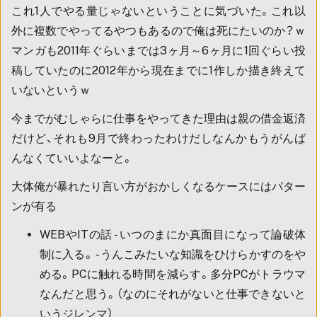
これ1人でやる量じゃないということに気づいた。これ以
外に複数でやってるやつもあるので俺は死にたいのか？ｗ
マンガも2011年ぐらいまでは3ヶ月～6ヶ月に1回ぐらい投
稿していたのに2012年から現在までに1作しか描き終えて
いないというｗ
今までがむしゃらに仕事をやってきた理由は親の借金返済
だけど、それも9月で終わったわけだしなんかもうがんば
んなくていいよなーと。
大体俺が暴れたり言い方がおかしくなるケースにはパター
ンが有る
WEBやITの話 - いつのまにか真面目になって論破体
制に入る。 - うんこみたいな知識をひけらかすのをや
める。PCに触れる時間を減らす。多分PCがトラウマ
なんだと思う。（なのにそれがないと仕事できないと
いうジレンマ）