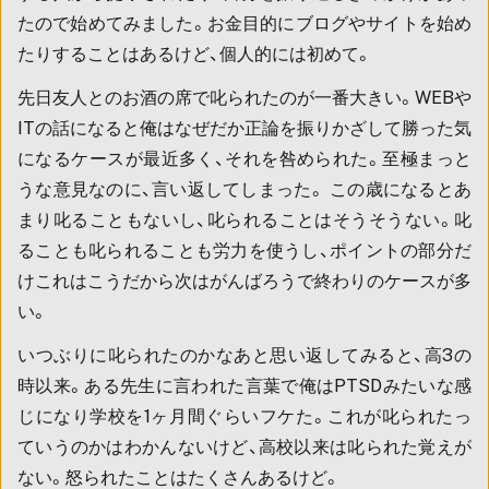
たので始めてみました。お金目的にブログやサイトを始め
たりすることはあるけど、個人的には初めて。
先日友人とのお酒の席で叱られたのが一番大きい。WEBや
ITの話になると俺はなぜだか正論を振りかざして勝った気
になるケースが最近多く、それを咎められた。至極まっと
うな意見なのに、言い返してしまった。 この歳になるとあ
まり叱ることもないし、叱られることはそうそうない。叱
ることも叱られることも労力を使うし、ポイントの部分だ
けこれはこうだから次はがんばろうで終わりのケースが多
い。
いつぶりに叱られたのかなあと思い返してみると、高3の
時以来。ある先生に言われた言葉で俺はPTSDみたいな感
じになり学校を1ヶ月間ぐらいフケた。これが叱られたっ
ていうのかはわかんないけど、高校以来は叱られた覚えが
ない。怒られたことはたくさんあるけど。